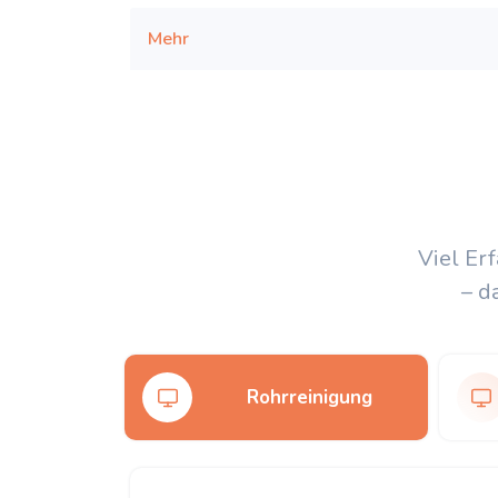
Mehr
Viel Er
– d
Rohrreinigung