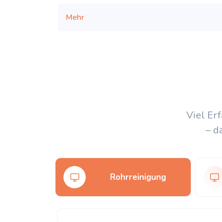
Mehr
Viel Er
– d
Rohrreinigung