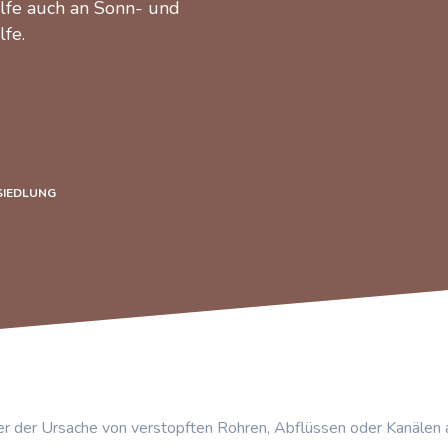
ilfe auch an Sonn- und
lfe.
SIEDLUNG
r der Ursache von verstopften Rohren, Abflüssen oder Kanälen 