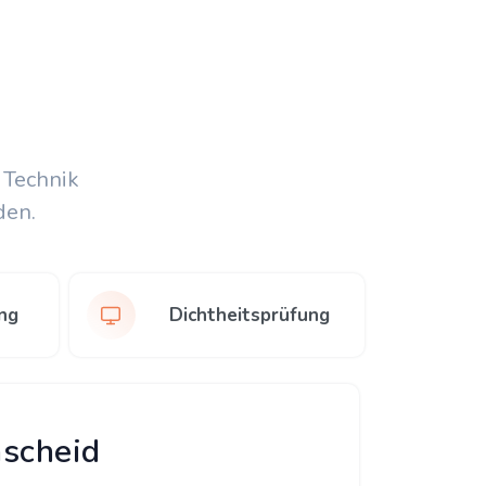
 Technik
den.
ng
Dichtheitsprüfung
mscheid