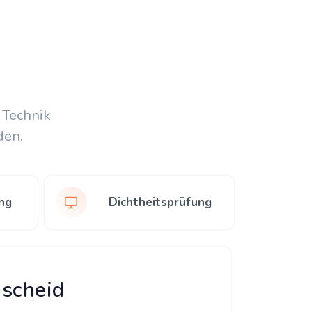
 Technik
den.
ng
Dichtheitsprüfung
mscheid