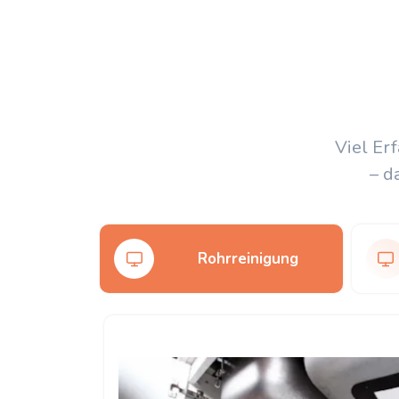
Viel Er
– d
Rohrreinigung