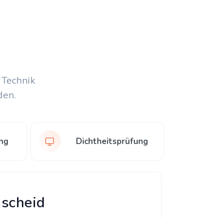
 Technik
den.
ng
Dichtheitsprüfung
mscheid