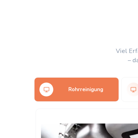
Viel Er
– d
Rohrreinigung