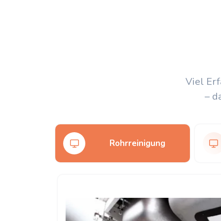
Viel Er
– d
Rohrreinigung