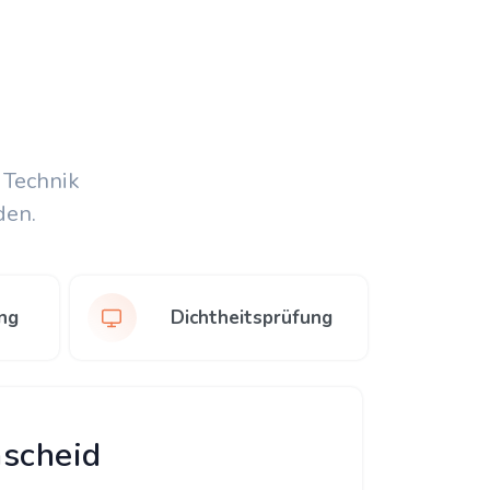
 Technik
den.
ng
Dichtheitsprüfung
mscheid