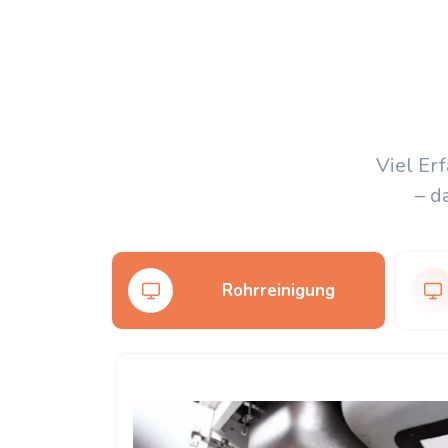
Viel Er
– d
Rohrreinigung