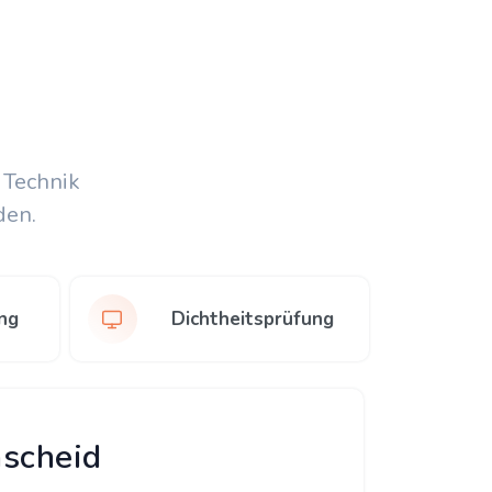
 Technik
den.
ng
Dichtheitsprüfung
mscheid