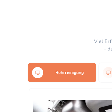
Viel Er
– d
Rohrreinigung