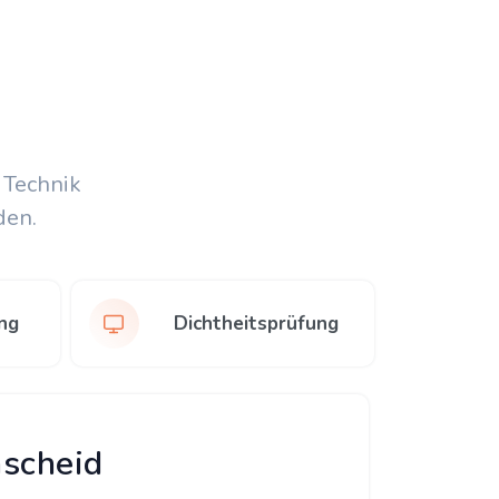
 Technik
den.
ng
Dichtheitsprüfung
mscheid